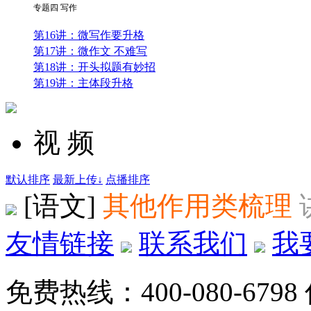
专题四 写作
第16讲：微写作要升格
第17讲：微作文 不难写
第18讲：开头拟题有妙招
第19讲：主体段升格
视 频
默认排序
最新上传↓
点播排序
[语文]
其他作用类梳理
友情链接
联系我们
我
免费热线：400-080-6798