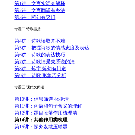
第1讲：文言实词会解释
第2讲：文言翻译有办法
第3讲：断句有窍门
专题二 诗歌鉴赏
第4讲：诗歌读取并不难
第5讲：把握诗歌的情感态度及表达
第6讲：诗歌的表达技巧
第7讲：诗歌情景关系说的清
第8讲：炼字 炼句有门道
第9讲：诗歌 形象巧分析
专题三 现代文阅读
第10讲：信息筛选 概括清
第11讲：词语和句子含义的理解
第12讲：题目段落作用梳理清
第14讲：其他作用类梳理
第15讲：探究发散压轴题