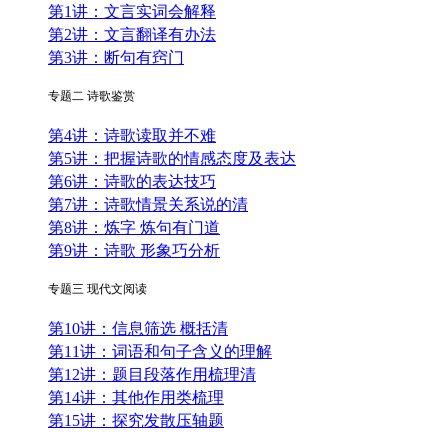
第1讲：文言实词会解释
第2讲：文言翻译有办法
第3讲：断句有窍门
专题二 诗歌鉴赏
第4讲：诗歌读取并不难
第5讲：把握诗歌的情感态度及表达
第6讲：诗歌的表达技巧
第7讲：诗歌情景关系说的清
第8讲：炼字 炼句有门道
第9讲：诗歌 形象巧分析
专题三 现代文阅读
第10讲：信息筛选 概括清
第11讲：词语和句子含义的理解
第12讲：题目段落作用梳理清
第14讲：其他作用类梳理
第15讲：探究发散压轴题