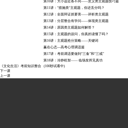
第10讲：大小远近各不同——意义类主观题技巧篇
第11讲：“措施类“主观题，你还丢分吗？
第12讲：全面辩证抓要害——评析类主观题
第13讲：分层整合有学问——体现类主观题
第14讲：原因类主观题如何解答？
第15讲：主观题的设问，你真的读懂了吗？
第16讲：主观题抢分策略——关键词
赢在心态---高考心理调适篇
第17讲：考前调适要做到“三备”和“三戒”
第18讲：冷静机智—— 临场发挥见真功
《文化生活》考前知识整合 (100秒试看中)
下一课
上一课