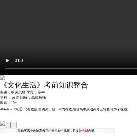
《文化生活》考前知识整合
主讲：明月老师
学段：高中
学科： 政治
职称：高级教师
教龄：15+
￥480
￥384元
（
有效期:自购买日起一年内有效
,包含高中政治高考三轮复习20个视频）
您购买高中政治高考三轮复习20个视频，只支持
在线
点播。