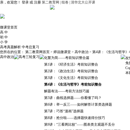
亲，欢迎您！
登录
或
注册
第二教育网 |
组卷 |
清华北大公开课
微课堂首页
高 中
初 中
小 学
高考真题解析
中考总复习
您所在的位置：
第二教育网首页
>
师说微课堂
>
高中政治
>
第4讲：《生活与哲学》
高中政治
高考三轮复习
化繁为简——考前知识整合篇
友
免费
第1讲：《经济生活》考前知识整合
Co
第2讲：《政治生活》考前知识整合
本
第3讲：《文化生活》考前知识整合
第4讲：《生活与哲学》考前知识整合
解题有法——考前方法技巧篇
第5讲：曲线选择题——你看懂了吗？
第6讲：举一反三——如何解答计算类选择题
第7讲：巧答“漫画”选择题
第8讲：抢分啦——选择题快速得分技巧
第9讲：“三看两比较”——图表类主观题不丢分