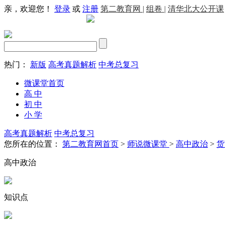
亲，欢迎您！
登录
或
注册
第二教育网 |
组卷 |
清华北大公开课
热门：
新版
高考真题解析
中考总复习
微课堂首页
高 中
初 中
小 学
高考真题解析
中考总复习
您所在的位置：
第二教育网首页
>
师说微课堂
>
高中政治
>
货
高中政治
知识点