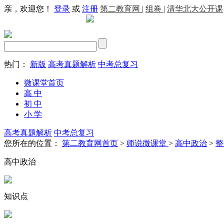
亲，欢迎您！
登录
或
注册
第二教育网 |
组卷 |
清华北大公开课
热门：
新版
高考真题解析
中考总复习
微课堂首页
高 中
初 中
小 学
高考真题解析
中考总复习
您所在的位置：
第二教育网首页
>
师说微课堂
>
高中政治
>
整
高中政治
知识点